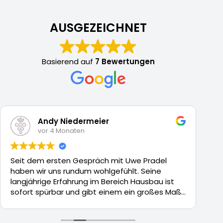
Schritte nachvollziehbar und sorgt dafür, dass
wir uns jederzeit gut informiert fühlen. Auch die
AUSGEZEICHNET
Kosten stellt er so transparent wie möglich
dar, was uns zusätzlich Vertrauen gibt.
Bei Fragen steht er jederzeit zur Verfügung und
Basierend auf
7 Bewertungen
reagiert schnell sowie zuverlässig. Die
Zusammenarbeit ist durchweg angenehm und
professionell.
Wir würden uns jederzeit wieder für ihn
Andy Niedermeier
entscheiden und freuen uns sehr auf die
vor 4 Monaten
nächste Etappe unseres Bauprojektes !
Seit dem ersten Gespräch mit Uwe Pradel
He
haben wir uns rundum wohlgefühlt. Seine
u
langjährige Erfahrung im Bereich Hausbau ist
Er
sofort spürbar und gibt einem ein großes Maß
ha
an Sicherheit. Besonders beeindruckend ist
Se
sein umfassendes Know-how, das er
si