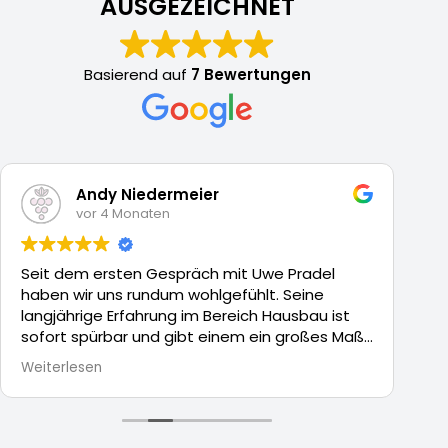
AUSGEZEICHNET
Basierend auf
7 Bewertungen
Andy Niedermeier
vor 4 Monaten
Seit dem ersten Gespräch mit Uwe Pradel
He
haben wir uns rundum wohlgefühlt. Seine
u
langjährige Erfahrung im Bereich Hausbau ist
Er
sofort spürbar und gibt einem ein großes Maß
ha
an Sicherheit. Besonders beeindruckend ist
Se
Weiterlesen
We
sein umfassendes Know-how, das er
si
verständlich und transparent vermittelt.
Vi
Er nimmt uns bei jedem Thema mit, erklärt alle