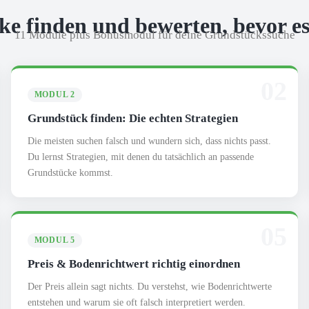
e finden und bewerten, bevor es
11 Module plus Bonusmodul für deine Grundstückssuche
02
MODUL 2
Grundstück finden: Die echten Strategien
Die meisten suchen falsch und wundern sich, dass nichts passt.
Du lernst Strategien, mit denen du tatsächlich an passende
Grundstücke kommst.
05
MODUL 5
Preis & Bodenrichtwert richtig einordnen
Der Preis allein sagt nichts. Du verstehst, wie Bodenrichtwerte
entstehen und warum sie oft falsch interpretiert werden.