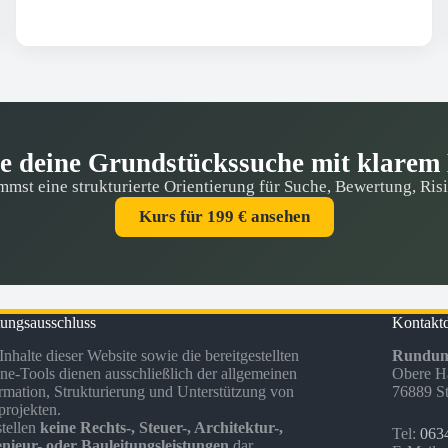
te deine Grundstückssuche mit klarem 
mst eine strukturierte Orientierung für Suche, Bewertung, Ris
Kurs für 199 € ansehen
ungsausschluss
Kontakt
Inhalte dieser Website sowie die bereitgestellten
Rundum
ne-Tools dienen ausschließlich der allgemeinen
Obere Ha
rmation, Strukturierung und Unterstützung von
76889 St
rojekten.
stellen
keine Rechts-, Steuer-, Architektur-,
Tel:
0634
nieur- oder Bauleitungsleistungen
dar.