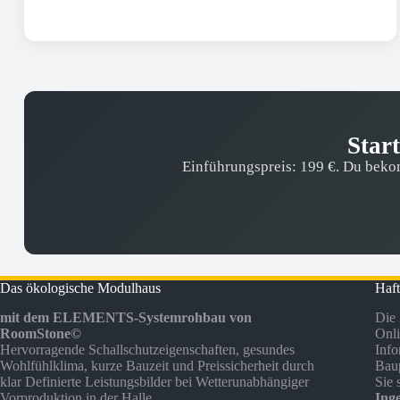
Star
Einführungspreis: 199 €. Du bekom
Das ökologische Modulhaus
Haft
mit dem ELEMENTS-Systemrohbau von
Die 
RoomStone©
Onli
Hervorragende Schallschutzeigenschaften, gesundes
Info
Wohlfühlklima, kurze Bauzeit und Preissicherheit durch
Baup
klar Definierte Leistungsbilder bei Wetterunabhängiger
Sie 
Vorproduktion in der Halle.
Inge