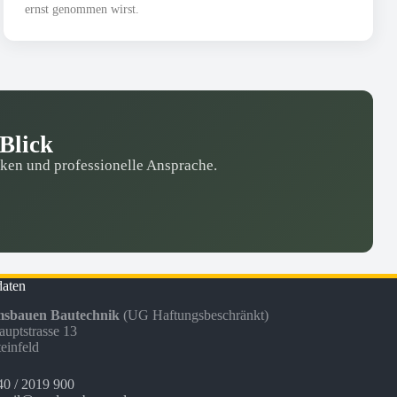
ernst genommen wirst.
Blick
iken und professionelle Ansprache.
daten
sbauen Bautechnik
(UG Haftungsbeschränkt)
uptstrasse 13
einfeld
0 / 2019 900