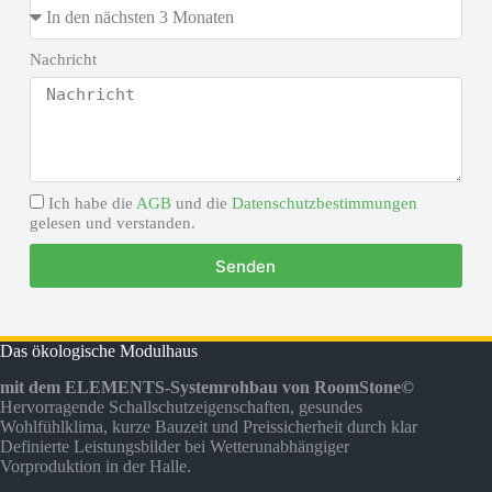
Nachricht
Ich habe die
AGB
und die
Datenschutzbestimmungen
gelesen und verstanden.
Senden
Das ökologische Modulhaus
mit dem ELEMENTS-Systemrohbau von RoomStone©
Hervorragende Schallschutzeigenschaften, gesundes
Wohlfühlklima, kurze Bauzeit und Preissicherheit durch klar
Definierte Leistungsbilder bei Wetterunabhängiger
Vorproduktion in der Halle.